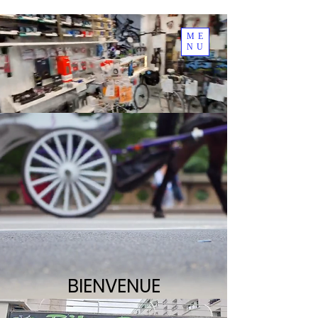
ME
NU
BIENVENUE