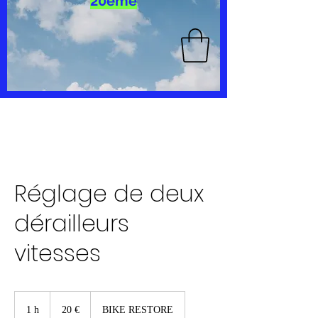
20ème
Réglage de deux
dérailleurs
vitesses
20
euros
1 h
1
20 €
BIKE RESTORE