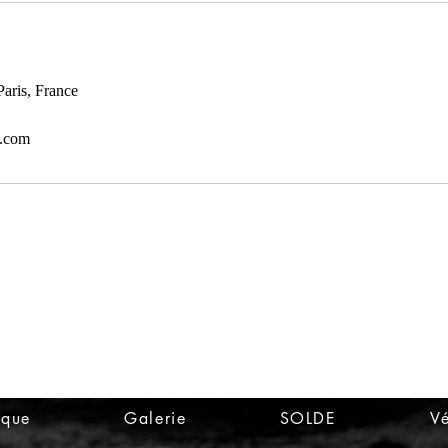
aris, France
l.com
ique
Galerie
SOLDE
Vé