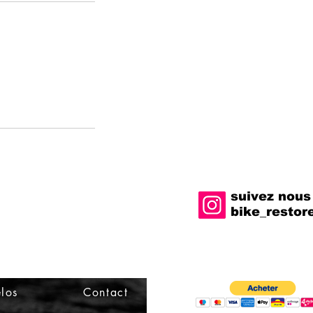
suivez nous
bike_restor
los
Contact