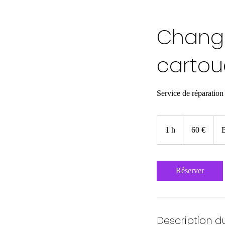
Chang
carto
Service de réparation
60
euros
1 h
1
60 €
Réserver
Description d