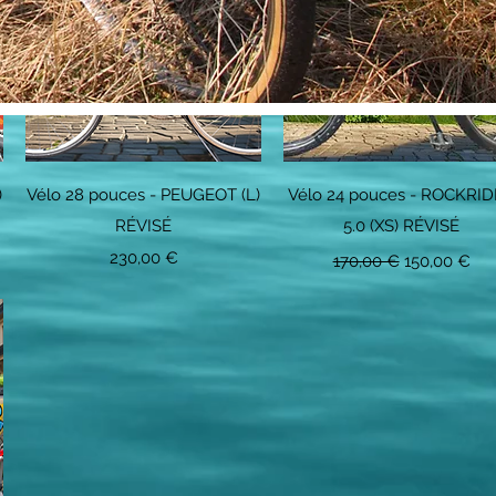
Aperçu rapide
Aperçu rapide
)
Vélo 28 pouces - PEUGEOT (L)
Vélo 24 pouces - ROCKRI
RÉVISÉ
5.0 (XS) RÉVISÉ
nnel
Prix
Prix original
Prix promot
230,00 €
170,00 €
150,00 €