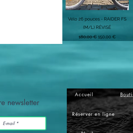
Aperçu rapide
Vélo 26 pouces - RAIDER FS
(M/L) RÉVISÉ
Prix original
Prix promotionne
180,00 €
150,00 €
Accueil
Bout
e newsletter
Réserver en ligne