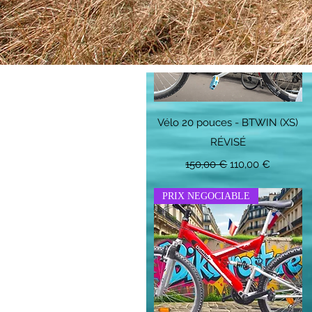
Aperçu rapide
Vélo 20 pouces - BTWIN (XS)
RÉVISÉ
Prix original
Prix promotionne
150,00 €
110,00 €
PRIX NEGOCIABLE