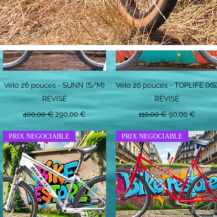
Aperçu rapide
Aperçu rapide
Vélo 26 pouces - SUNN (S/M)
Vélo 20 pouces - TOPLIFE (XS
RÉVISÉ
RÉVISÉ
l
Prix original
Prix promotionnel
Prix original
Prix promotio
400,00 €
290,00 €
110,00 €
90,00 €
PRIX NEGOCIABLE
PRIX NEGOCIABLE